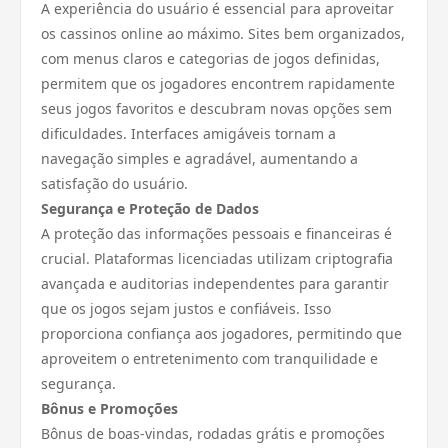
A experiência do usuário é essencial para aproveitar
os cassinos online ao máximo. Sites bem organizados,
com menus claros e categorias de jogos definidas,
permitem que os jogadores encontrem rapidamente
seus jogos favoritos e descubram novas opções sem
dificuldades. Interfaces amigáveis tornam a
navegação simples e agradável, aumentando a
satisfação do usuário.
Segurança e Proteção de Dados
A proteção das informações pessoais e financeiras é
crucial. Plataformas licenciadas utilizam criptografia
avançada e auditorias independentes para garantir
que os jogos sejam justos e confiáveis. Isso
proporciona confiança aos jogadores, permitindo que
aproveitem o entretenimento com tranquilidade e
segurança.
Bônus e Promoções
Bônus de boas-vindas, rodadas grátis e promoções