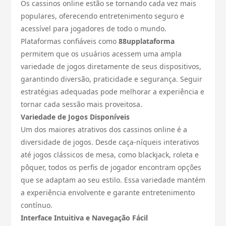
Os cassinos online estão se tornando cada vez mais
populares, oferecendo entretenimento seguro e
acessível para jogadores de todo o mundo.
Plataformas confiáveis como
88upplataforma
permitem que os usuários acessem uma ampla
variedade de jogos diretamente de seus dispositivos,
garantindo diversão, praticidade e segurança. Seguir
estratégias adequadas pode melhorar a experiência e
tornar cada sessão mais proveitosa.
Variedade de Jogos Disponíveis
Um dos maiores atrativos dos cassinos online é a
diversidade de jogos. Desde caça-níqueis interativos
até jogos clássicos de mesa, como blackjack, roleta e
pôquer, todos os perfis de jogador encontram opções
que se adaptam ao seu estilo. Essa variedade mantém
a experiência envolvente e garante entretenimento
contínuo.
Interface Intuitiva e Navegação Fácil