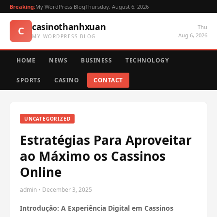
Breaking:
My WordPress Blog
Thursday, August 6, 2026
casinothanhxuan
Thu
C
Aug 6, 2026
MY WORDPRESS BLOG
HOME
NEWS
BUSINESS
TECHNOLOGY
SPORTS
CASINO
CONTACT
UNCATEGORIZED
Estratégias Para Aproveitar
ao Máximo os Cassinos
Online
admin • December 3, 2025
Introdução: A Experiência Digital em Cassinos