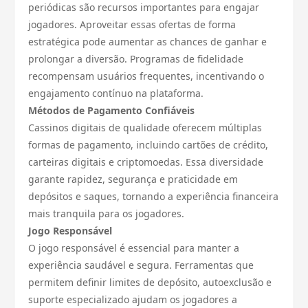
periódicas são recursos importantes para engajar
jogadores. Aproveitar essas ofertas de forma
estratégica pode aumentar as chances de ganhar e
prolongar a diversão. Programas de fidelidade
recompensam usuários frequentes, incentivando o
engajamento contínuo na plataforma.
Métodos de Pagamento Confiáveis
Cassinos digitais de qualidade oferecem múltiplas
formas de pagamento, incluindo cartões de crédito,
carteiras digitais e criptomoedas. Essa diversidade
garante rapidez, segurança e praticidade em
depósitos e saques, tornando a experiência financeira
mais tranquila para os jogadores.
Jogo Responsável
O jogo responsável é essencial para manter a
experiência saudável e segura. Ferramentas que
permitem definir limites de depósito, autoexclusão e
suporte especializado ajudam os jogadores a